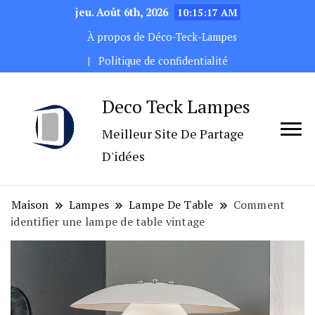
jeu. Août 6th, 2026
10:15:19 AM
À propos de Déco-Teck-Lampes
Politique de confidentialité
Deco Teck Lampes
Meilleur Site De Partage
D'idées
Maison
Lampes
Lampe De Table
Comment
identifier une lampe de table vintage