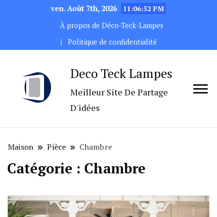
ven. Août 7th, 2026
11:06:54 PM
À propos de Déco-Teck-Lampes
Politique de confidentialité
Deco Teck Lampes
Meilleur Site De Partage
D'idées
Maison
Pièce
Chambre
Catégorie :
Chambre