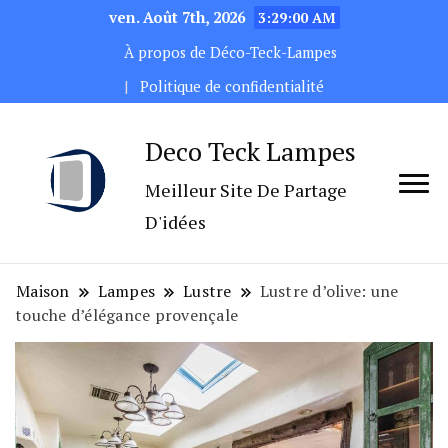
ven. Août 7th, 2026
3:29:02 AM
À propos de Déco-Teck-Lampes
Politique de confidentialité
Deco Teck Lampes
Meilleur Site De Partage
D'idées
Maison
Lampes
Lustre
Lustre d’olive: une
touche d’élégance provençale