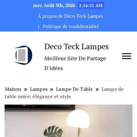
mer. Août 5th, 2026
2:16:23 AM
À propos de Déco-Teck-Lampes
Politique de confidentialité
Deco Teck Lampes
Meilleur Site De Partage
D'idées
Maison
Lampes
Lampe De Table
Lampe de
table noire: élégance et style