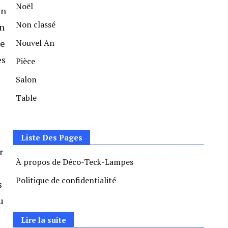
Noël
un
Non classé
en
Nouvel An
le
es
Pièce
Salon
Table
Liste Des Pages
r
À propos de Déco-Teck-Lampes
Politique de confidentialité
s
u
Lire la suite