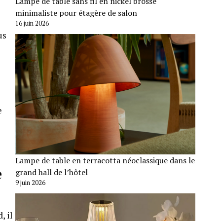
Lampe de table sans fil en nickel brossé
minimaliste pour étagère de salon
16 juin 2026
us
e
Lampe de table en terracotta néoclassique dans le
e
grand hall de l’hôtel
9 juin 2026
, il