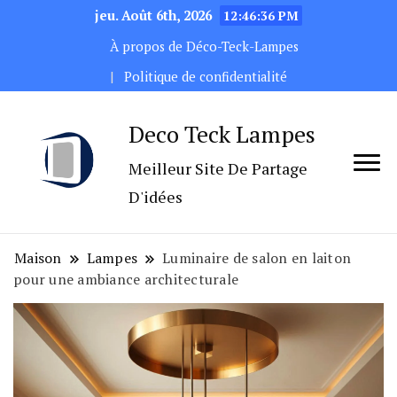
jeu. Août 6th, 2026
12:46:37 PM
À propos de Déco-Teck-Lampes
Politique de confidentialité
Deco Teck Lampes
Meilleur Site De Partage
D'idées
Maison
Lampes
Luminaire de salon en laiton
pour une ambiance architecturale