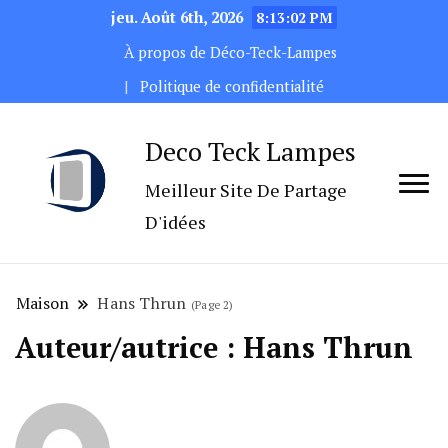
jeu. Août 6th, 2026
8:13:04 PM
À propos de Déco-Teck-Lampes
Politique de confidentialité
Deco Teck Lampes
Meilleur Site De Partage
D'idées
Maison
Hans Thrun
(Page 2)
Auteur/autrice :
Hans Thrun