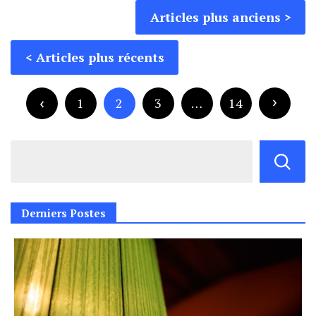
Navigation
Articles plus anciens
des
Pagination
articles
Articles plus récents
des
publications
1
2
3
…
14
Derniers Postes