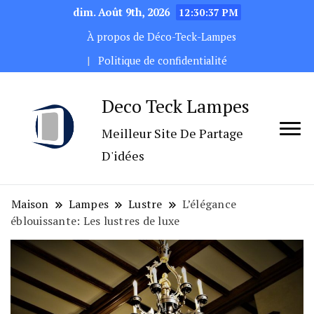
dim. Août 9th, 2026
12:30:39 PM
À propos de Déco-Teck-Lampes
Politique de confidentialité
Deco Teck Lampes
Meilleur Site De Partage
D'idées
Maison
Lampes
Lustre
L’élégance
éblouissante: Les lustres de luxe